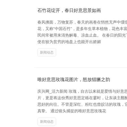
石竹花绽开，春日好意思景如画
春风拂面，万物复苏，春天的画卷在悄然无声中缓
花，又称“中国石竹”，是多年生草本植物，花色
民间常被用来清热解毒、凉血止血。 在春日的阳
使在较为贫穷的地盘上也能开出娇媚
新闻动态
唯好意思玫瑰花图片，怒放猖獗之韵
庆兴网_活力新闻 玫瑰，自古以来就是爱情与好
片，更是将这份秀好意思定格在霎时，让东谈主酣
思好的向往。不管是深红、粉红也曾皎洁的玫瑰，
真挚。 通过镜头捕捉的唯好意思玫瑰花
新闻动态