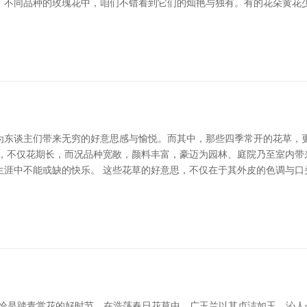
、不同品种的玫瑰花中，咱们不错看到它们的灿艳与独有。有的花朵黄花
为东谈主们带来无穷的好意思感与愉悦。而其中，那些四季常开的花草，
等，不仅花期长，而况品种宽敞，颜料丰富，豪迈为园林、庭院乃至室内带
生涯中不能或缺的快乐。 这些花草的好意思，不仅在于其外皮的色调与口
，恰是踏青赏花的好时节。在浩荡春日花草中，广玉兰以其贞洁如玉、沁人