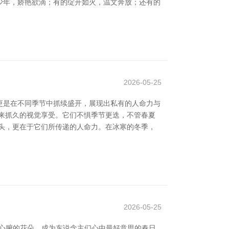
少年，娇艳欲滴；有的绽开如火，温文奔放；还有的
2026-05-25
更是在不同季节中抓续盛开，展现出私有的人命力与
来抓久的视觉享受。它们不惧季节更迭，不管春夏
头，更在于它们所传递的人命力。在冰寒的冬季，
2026-05-25
心腑的花朵，成为东说念主们心中最好意思的春日