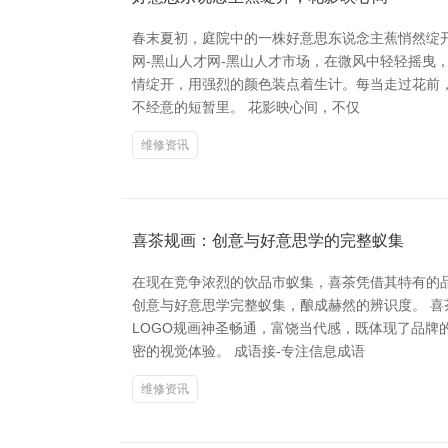
春末夏初，庭院中的一株好意思东说念主蕉悄然绽
网-黑山人才网-黑山人才市场，在微风中轻轻摇曳
情绽开，用强烈的颜色装点着生计。每当走过花前
不经意的短暂里。 花影映心间，不仅
维修资讯
喜茶规画：创意与好意思学的完整蚁集
在现在竞争浓烈的饮品市蚁集，喜茶凭借其特有的
创意与好意思学完整蚁集，酿成赫然的辨识度。 
LOGO规画神圣畅通，富饶当代感，既体现了品
密的视觉体验。 成语接-专注信息成语
维修资讯